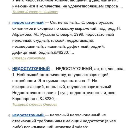
У него недостаточное количество денег. || Дефицитный,
имеющийся в количестве, не удовлетворяющем спроса …
Толковый словарь Ушакова
недостаточный
— См. неполный... Словарь русских
4
синонимов и сходных по смыслу выражений. под. ред. Н.
Абрамова, М.: Русские словари, 1999. недостаточный
неполный, скудный, плохой, недостающий,
несовершенный, лишенный, дефектный, редкий,
дефицитный, бедный,&#8230; …
Словарь синонимов
НЕДОСТАТОЧНЫЙ
— НЕДОСТАТОЧНЫЙ, ая, ое; чен, чна.
5
1. Небольшой по количеству, не удовлетворяющий
потребности. Эта сумма недостаточна. 2. Не
исчерпывающий, неполный, неудовлетворительный.
Недостаточные знания. | сущ. недостаточность, и, жен.
Коронарная н.&#8230; …
Толковый словарь Ожегова
недостаточный
— неполный неполноценный не
6
отвечающий требованиям имеющий недостаток (в чем
либо) испытывающий нехватку &mdash;