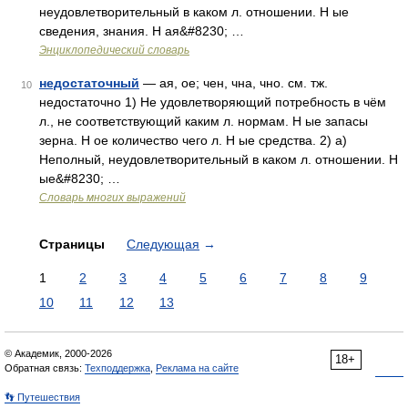
неудовлетворительный в каком л. отношении. Н ые
сведения, знания. Н ая&#8230; …
Энциклопедический словарь
недостаточный
— ая, ое; чен, чна, чно. см. тж.
10
недостаточно 1) Не удовлетворяющий потребность в чём
л., не соответствующий каким л. нормам. Н ые запасы
зерна. Н ое количество чего л. Н ые средства. 2) а)
Неполный, неудовлетворительный в каком л. отношении. Н
ые&#8230; …
Словарь многих выражений
Страницы
Следующая
→
1
2
3
4
5
6
7
8
9
10
11
12
13
© Академик, 2000-2026
18+
Обратная связь:
Техподдержка
,
Реклама на сайте
👣 Путешествия