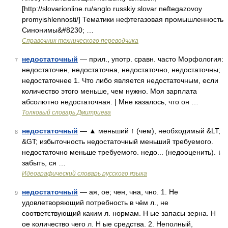
[http://slovarionline.ru/anglo russkiy slovar neftegazovoy
promyishlennosti/] Тематики нефтегазовая промышленность
Синонимы&#8230; …
Справочник технического переводчика
недостаточный
— прил., употр. сравн. часто Морфология:
7
недостаточен, недостаточна, недостаточно, недостаточны;
недостаточнее 1. Что либо является недостаточным, если
количество этого меньше, чем нужно. Моя зарплата
абсолютно недостаточная. | Мне казалось, что он …
Толковый словарь Дмитриева
недостаточный
— ▲ меньший ↑ (чем), необходимый &LT;
8
&GT; избыточность недостаточный меньший требуемого.
недостаточно меньше требуемого. недо... (недооценить). ↓
забыть, ся …
Идеографический словарь русского языка
недостаточный
— ая, ое; чен, чна, чно. 1. Не
9
удовлетворяющий потребность в чём л., не
соответствующий каким л. нормам. Н ые запасы зерна. Н
ое количество чего л. Н ые средства. 2. Неполный,